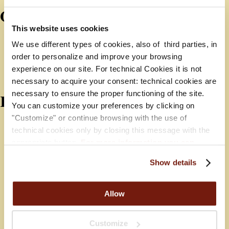
Quick info
This website uses cookies
Check-in: 13:00 – 22:00
We use different types of cookies, also of third parties, in
Check-out: 6:00 – 11:00
order to personalize and improve your browsing
Frühstück: 8:00 – 10:00
experience on our site. For technical Cookies it is not
necessary to acquire your consent: technical cookies are
necessary to ensure the proper functioning of the site.
Komfort
You can customize your preferences by clicking on
"Customize" or continue browsing with the use of
Nichtraucher
technical cookies only by closing this message with the
Klimaanlage
appropriate button.
For more information you can
Sat-TV
consult the Cookie Policy.
Show details
Telefon
Wi-Fi
Allow
Fön
Safe
Customize