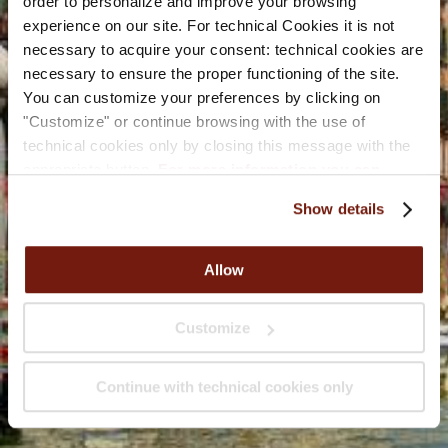
order to personalize and improve your browsing
Social
experience on our site. For technical Cookies it is not
necessary to acquire your consent: technical cookies are
necessary to ensure the proper functioning of the site.
Instagram
You can customize your preferences by clicking on
"Customize" or continue browsing with the use of
technical cookies only by closing this message with the
Facebook
appropriate button.
For more information you can
consult the Cookie Policy.
Show details
Certifications
Allow
Tripadvisor
Hotel Santa Lucia ©2000-
2026
|
Hotel Marketing by Nozio
Customize
Business
|
Cookie Policy
|
Cookie Settings
|
Copyright/IP
Policy
|
Privacy Policy
Continue with technical cookies only