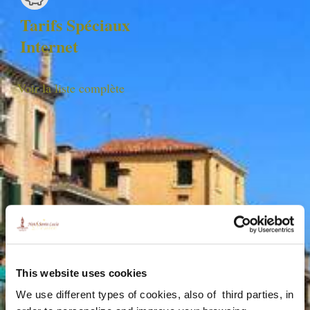
Tarifs Spéciaux
Internet
Voir la liste complète
HOTEL SANTA LUCIA
Cannaregio, Calle della Misericordia 358
30121 – Venise, Italie
Tel. +39.041.715180 Fax +39.041.710610
TVA 04469510277 |
info@hotelslucia.com
Services
This website uses cookies
Wi-Fi
We use different types of cookies, also of third parties, in