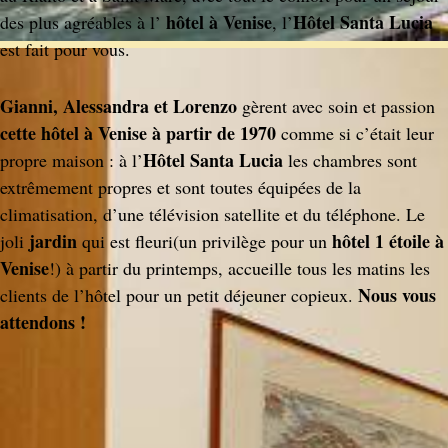
hôtel à Venise
Hôtel Santa Lucia
des plus agréables à l’
, l’
est fait pour vous.
Gianni, Alessandra et Lorenzo
gèrent avec soin et passion
cette hôtel à Venise à partir de 1970
comme si c’était leur
Hôtel Santa Lucia
propre maison : à l’
les chambres sont
extrêmement propres et sont toutes équipées de la
climatisation, d’une télévision satellite et du téléphone. Le
jardin
hôtel 1 étoile à
joli
qui est fleuri(un privilège pour un
Venise
!) à partir du printemps, accueille tous les matins les
Nous vous
clients de l’hôtel pour un petit déjeuner copieux.
attendons !